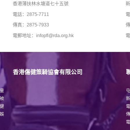
香港薄扶林水塘道七十五號
電話：2875-7711
電
傳真：2875-7933
傳
電郵地址：infopfl@rda.org.hk
電
香港傷健策騎協會有限公司
童
被
健
娛
電