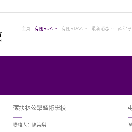
主頁
有關RDA
有關RDAA
最新消息
課堂專
薄扶林公眾騎術學校
聯絡人：陳美梨