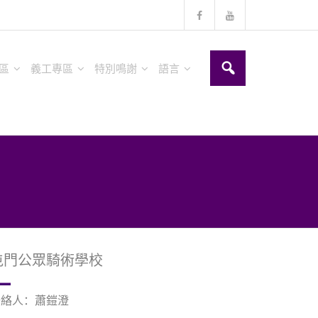
區
義工專區
特別鳴謝
語言
屯門公眾騎術學校
聯絡人：蕭鎧澄