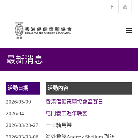
主頁
最新消息
有關RDA
- 歷史發展
活動日期
活動內容
- 組織結構
2026/05/09
香港傷健策騎協會盃賽日
- 馬匹介紹
2026/04
屯門義工週年晚宴
2026/03/23-27
一日騎馬樂
- 會訊
2026/03/03-06
海外教練Andrew Shellum 到訪