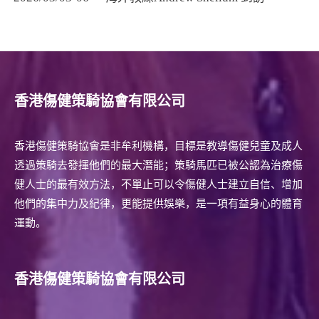
- 其他活動及比賽
- 聯絡我們
- - 常用表格
香港傷健策騎協會有限公司
有關RDAA
- RDAA簡介
香港傷健策騎協會是非牟利機構，目標是教導傷健兒童及成人
透過策騎去發揮他們的最大潛能；策騎馬匹已被公認為治療傷
- 運動員成功案例
健人士的最有效方法，不單止可以令傷健人士建立自信、增加
最新消息
他們的集中力及紀律，更能提供娛樂，是一項有益身心的體育
運動。
- 媒體報導
課堂專區
香港傷健策騎協會有限公司
- 課堂