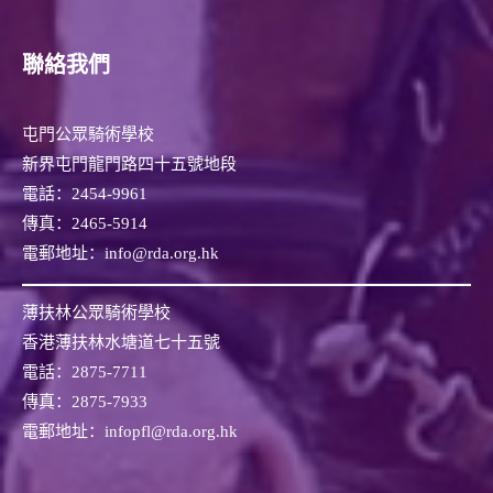
- - 復康策騎課堂
聯絡我們
- - 模擬馬課堂
- - 傷健策騎協會賽馬會馬匹輔助學習計劃
屯門公眾騎術學校
新界屯門龍門路四十五號地段
- - 傷健策騎協會賽馬會傷健馬術訓練計劃
電話：
2454-9961
傳真：
- 時間表
2465-5914
電郵地址：info@rda.org.hk
- 課堂報名表格
薄扶林公眾騎術學校
義工專區
香港薄扶林水塘道七十五號
電話：
2875-7711
- 指導員簡介
傳真：
2875-7933
- 點滳分享
電郵地址：infopfl@rda.org.hk
- 義工招募