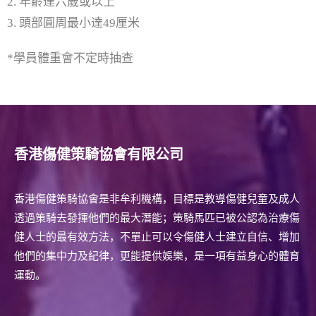
2. 年齡達六歲或以上
- 其他活動及比賽
3. 頭部圓周最小達49厘米
- 聯絡我們
*學員體重會不定時抽查
- - 常用表格
有關RDAA
- RDAA簡介
香港傷健策騎協會有限公司
- 運動員成功案例
香港傷健策騎協會是非牟利機構，目標是教導傷健兒童及成人
最新消息
透過策騎去發揮他們的最大潛能；策騎馬匹已被公認為治療傷
- 媒體報導
健人士的最有效方法，不單止可以令傷健人士建立自信、增加
他們的集中力及紀律，更能提供娛樂，是一項有益身心的體育
課堂專區
運動。
- 課堂