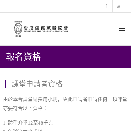
主頁
報名資格
有關RDA
- 歷史發展
課堂申請者資格
- 組織結構
由於本會課堂是採用小馬，故此申請者申請任何一類課堂
- 馬匹介紹
亦要符合以下資格︰
- 會訊
1. 體重介乎12至48千克