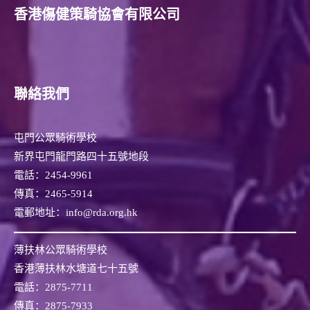
香港傷健策騎協會有限公司
- - 復康策騎課堂
- - 模擬馬課堂
- - 傷健策騎協會賽馬會馬匹輔助學習計劃
聯絡我們
- - 傷健策騎協會賽馬會傷健馬術訓練計劃
屯門公眾騎術學校
- 時間表
新界屯門龍門路四十五號地段
- 課堂報名表格
電話：
2454-9961
傳真：
2465-5914
義工專區
電郵地址：info@rda.org.hk
- 指導員簡介
薄扶林公眾騎術學校
- 點滳分享
香港薄扶林水塘道七十五號
電話：
2875-7711
- 義工招募
傳真：
2875-7933